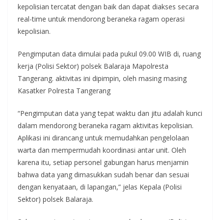
kepolisian tercatat dengan baik dan dapat diakses secara
real-time untuk mendorong beraneka ragam operasi
kepolisian.
Pengimputan data dimulai pada pukul 09.00 WIB di, ruang
kerja (Polisi Sektor) polsek Balaraja Mapolresta
Tangerang. aktivitas ini dipimpin, oleh masing masing
Kasatker Polresta Tangerang
“Pengimputan data yang tepat waktu dan jitu adalah kunci
dalam mendorong beraneka ragam aktivitas kepolisian.
Aplikasi ini dirancang untuk memudahkan pengelolaan
warta dan mempermudah koordinasi antar unit. Oleh
karena itu, setiap personel gabungan harus menjamin
bahwa data yang dimasukkan sudah benar dan sesuai
dengan kenyataan, di lapangan,” jelas Kepala (Polisi
Sektor) polsek Balaraja.