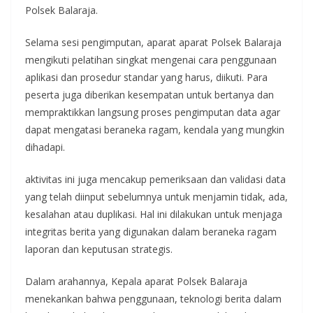
Polsek Balaraja.
Selama sesi pengimputan, aparat aparat Polsek Balaraja
mengikuti pelatihan singkat mengenai cara penggunaan
aplikasi dan prosedur standar yang harus, diikuti. Para
peserta juga diberikan kesempatan untuk bertanya dan
mempraktikkan langsung proses pengimputan data agar
dapat mengatasi beraneka ragam, kendala yang mungkin
dihadapi.
aktivitas ini juga mencakup pemeriksaan dan validasi data
yang telah diinput sebelumnya untuk menjamin tidak, ada,
kesalahan atau duplikasi. Hal ini dilakukan untuk menjaga
integritas berita yang digunakan dalam beraneka ragam
laporan dan keputusan strategis.
Dalam arahannya, Kepala aparat Polsek Balaraja
menekankan bahwa penggunaan, teknologi berita dalam