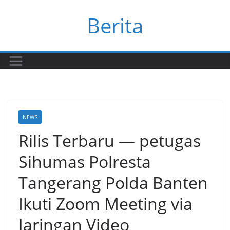
Skip
Berita
to
content
NEWS
Rilis Terbaru — petugas
Sihumas Polresta
Tangerang Polda Banten
Ikuti Zoom Meeting via
Jaringan Video