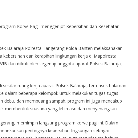
 program Korve Pagi: menggenjot Kebersihan dan Kesehatan
olsek Balaraja Polresta Tangerang Polda Banten melaksanakan
 kebersihan dan kerapihan lingkungan kerja di Mapolresta
WIB dan diikuti oleh segenap anggota aparat Polsek Balaraja,
i sekitar ruang kerja aparat Polsek Balaraja, termasuk halaman
agi ke dalam beberapa kelompok untuk melakukan tugas-tugas
kan debu, dan membuang sampah. program ini juga mencakup
tuk membentuk suasana yang lebih asri dan menyenangkan.
ngerang, memimpin langsung program korve pagi ini. Dalam
enekankan pentingnya kebersihan lingkungan sebagai