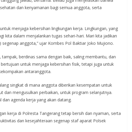
i tanggung jawab, bersama. Beliau juga menjelaskan bahwa
 kesehatan dan kenyamanan bagi semua anggota, serta
a untuk menjaga kebersihan lingkungan kerja. Lingkungan, yang
 kita dalam menjalankan tugas sehari-hari. Mari kita jadikan
gi segenap anggota,” ujar Kombes Pol Baktiar Joko Mujiono.
a, tampak, berdinas sama dengan baik, saling membantu, dan
bertujuan untuk menjaga kebersihan fisik, tetapi juga untuk
ekompakan antaranggota.
i ulang singkat di mana anggota diberikan kesempatan untuk
 dan mengusulkan perbaikan, untuk program selanjutnya.
wal dan agenda kerja yang akan datang.
ngan kerja di Polresta Tangerang tetap bersih dan nyaman, serta
tivitas dan kesejahteraan segenap staf aparat Polsek