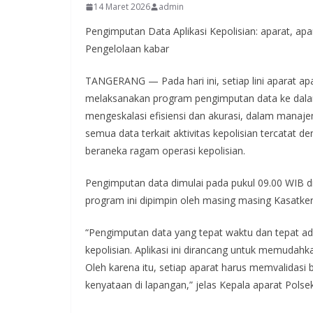
14 Maret 2026
admin
Pengimputan Data Aplikasi Kepolisian: aparat, ap
Pengelolaan kabar
TANGERANG — Pada hari ini, setiap lini aparat ap
melaksanakan program pengimputan data ke dalam 
mengeskalasi efisiensi dan akurasi, dalam manaj
semua data terkait aktivitas kepolisian tercatat 
beraneka ragam operasi kepolisian.
Pengimputan data dimulai pada pukul 09.00 WIB di
program ini dipimpin oleh masing masing Kasatke
“Pengimputan data yang tepat waktu dan tepat a
kepolisian. Aplikasi ini dirancang untuk memudah
Oleh karena itu, setiap aparat harus memvalidas
kenyataan di lapangan,” jelas Kepala aparat Polsek