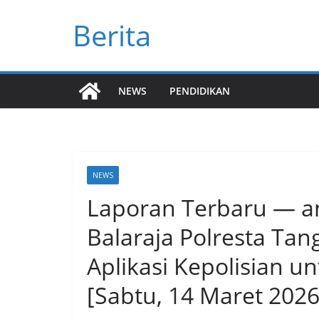
Skip
Berita
to
content
NEWS
PENDIDIKAN
NEWS
Laporan Terbaru — an
Balaraja Polresta Ta
Aplikasi Kepolisian u
[Sabtu, 14 Maret 2026