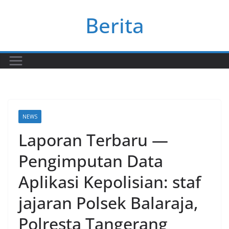
Skip
Berita
to
content
NEWS
Laporan Terbaru —
Pengimputan Data
Aplikasi Kepolisian: staf
jajaran Polsek Balaraja,
Polresta Tangerang