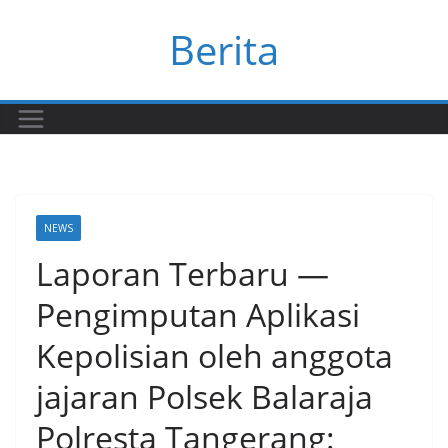
Skip
Berita
to
content
NEWS
Laporan Terbaru —
Pengimputan Aplikasi
Kepolisian oleh anggota
jajaran Polsek Balaraja
Polresta Tangerang: